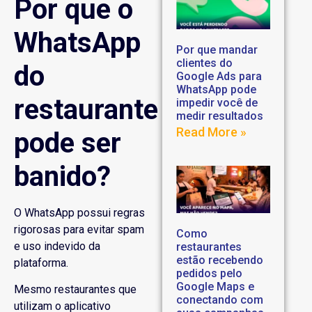
Por que o
WhatsApp
Por que mandar
clientes do
do
Google Ads para
WhatsApp pode
restaurante
impedir você de
medir resultados
Read More »
pode ser
banido?
O WhatsApp possui regras
rigorosas para evitar spam
Como
e uso indevido da
restaurantes
estão recebendo
plataforma.
pedidos pelo
Google Maps e
Mesmo restaurantes que
conectando com
utilizam o aplicativo